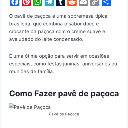
F
Pi
W
T
T
R
E
C
S
a
nt
h
el
u
e
m
o
h
O pavê de paçoca é uma sobremesa típica
c
er
at
e
m
d
ai
p
ar
brasileira, que combina o sabor doce e
e
e
s
gr
bl
di
l
y
e
crocante da paçoca com o creme suave e
b
st
A
a
r
t
Li
aveludado do leite condensado.
o
p
m
n
o
p
k
É uma ótima opção para servir em ocasiões
k
especiais, como festas juninas, aniversários ou
reuniões de família.
Como Fazer pavê de paçoca
Pavê de Paçoca