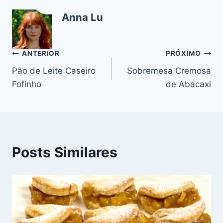
e
e
s
gr
bl
di
l
y
e
Anna Lu
b
st
A
a
r
t
Li
o
p
m
n
o
p
k
Navegação
ANTERIOR
PRÓXIMO
k
Pão de Leite Caseiro
Sobremesa Cremosa
de
Fofinho
de Abacaxi
Post
Posts Similares