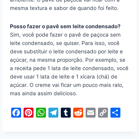
mesma textura e sabor de quando foi feito.
Posso fazer o pavê sem leite condensado?
Sim, você pode fazer o pavê de paçoca sem
leite condensado, se quiser. Para isso, você
deve substituir o leite condensado por leite e
açúcar, na mesma proporção. Por exemplo, se
a receita pede 1 lata de leite condensado, você
deve usar 1 lata de leite e 1 xícara (chá) de
açúcar. O creme vai ficar um pouco mais ralo,
mas ainda assim delicioso.
F
Pi
W
T
T
R
E
C
S
a
nt
h
el
u
e
m
o
h
c
er
at
e
m
d
ai
p
ar