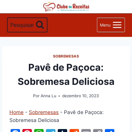
Pular
para
o
Pesquisar
Menu
Conteúdo
SOBREMESAS
Pavê de Paçoca:
Sobremesa Deliciosa
Por
Anna Lu
dezembro 10, 2023
Home
-
Sobremesas
-
Pavê de Paçoca:
Sobremesa Deliciosa