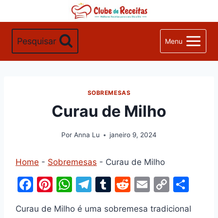
Pular
para
o
Pesquisar
Menu
Conteúdo
SOBREMESAS
Curau de Milho
Por
Anna Lu
janeiro 9, 2024
Home
-
Sobremesas
-
Curau de Milho
F
Pi
W
T
T
R
E
C
S
a
nt
h
el
u
e
m
o
h
Curau de Milho é uma sobremesa tradicional
c
er
at
e
m
d
ai
p
ar