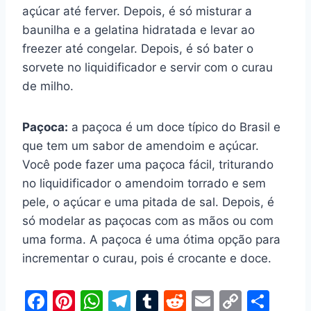
açúcar até ferver. Depois, é só misturar a
baunilha e a gelatina hidratada e levar ao
freezer até congelar. Depois, é só bater o
sorvete no liquidificador e servir com o curau
de milho.
Paçoca:
a paçoca é um doce típico do Brasil e
que tem um sabor de amendoim e açúcar.
Você pode fazer uma paçoca fácil, triturando
no liquidificador o amendoim torrado e sem
pele, o açúcar e uma pitada de sal. Depois, é
só modelar as paçocas com as mãos ou com
uma forma. A paçoca é uma ótima opção para
incrementar o curau, pois é crocante e doce.
F
Pi
W
T
T
R
E
C
S