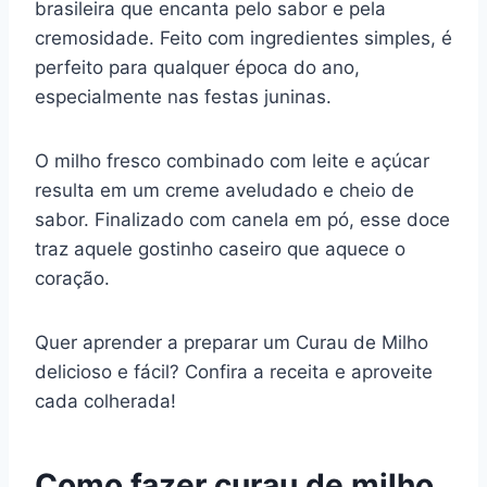
brasileira que encanta pelo sabor e pela
e
e
s
gr
bl
di
l
y
e
cremosidade. Feito com ingredientes simples, é
b
st
A
a
r
t
Li
perfeito para qualquer época do ano,
o
p
m
n
especialmente nas festas juninas.
o
p
k
k
O milho fresco combinado com leite e açúcar
resulta em um creme aveludado e cheio de
sabor. Finalizado com canela em pó, esse doce
traz aquele gostinho caseiro que aquece o
coração.
Quer aprender a preparar um Curau de Milho
delicioso e fácil? Confira a receita e aproveite
cada colherada!
Como fazer curau de milho