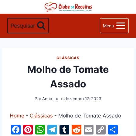
Pular
para
o
Pesquisar
Menu
Conteúdo
CLÁSSICAS
Molho de Tomate
Assado
Por
Anna Lu
dezembro 17, 2023
Home
-
Clássicas
-
Molho de Tomate Assado
F
Pi
W
T
T
R
E
C
S