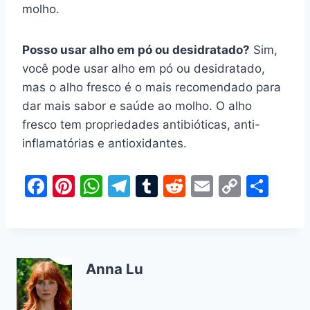
molho.
Posso usar alho em pó ou desidratado?
Sim,
você pode usar alho em pó ou desidratado,
mas o alho fresco é o mais recomendado para
dar mais sabor e saúde ao molho. O alho
fresco tem propriedades antibióticas, anti-
inflamatórias e antioxidantes.
F
Pi
W
T
T
R
E
C
S
a
nt
h
el
u
e
m
o
h
c
er
at
e
m
d
ai
p
ar
e
e
s
gr
bl
di
l
y
e
Anna Lu
b
st
A
a
r
t
Li
o
p
m
n