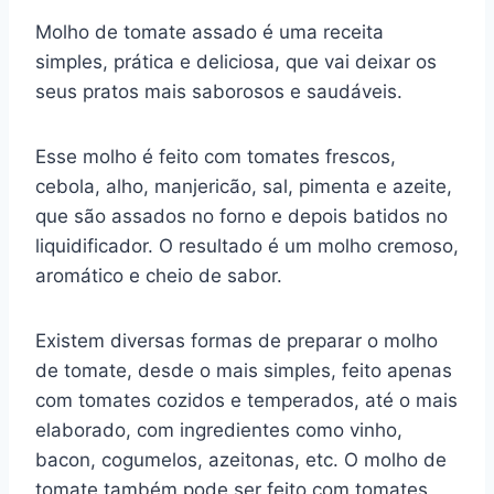
a
nt
h
el
u
e
m
o
h
Molho de tomate assado é uma receita
c
er
at
e
m
d
ai
p
ar
simples, prática e deliciosa, que vai deixar os
e
e
s
gr
bl
di
l
y
e
seus pratos mais saborosos e saudáveis.
b
st
A
a
r
t
Li
o
p
m
n
Esse molho é feito com tomates frescos,
o
p
k
cebola, alho, manjericão, sal, pimenta e azeite,
k
que são assados no forno e depois batidos no
liquidificador. O resultado é um molho cremoso,
aromático e cheio de sabor.
Existem diversas formas de preparar o molho
de tomate, desde o mais simples, feito apenas
com tomates cozidos e temperados, até o mais
elaborado, com ingredientes como vinho,
bacon, cogumelos, azeitonas, etc. O molho de
tomate também pode ser feito com tomates