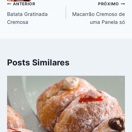
o
p
k
Navegação
ANTERIOR
PRÓXIMO
k
Batata Gratinada
Macarrão Cremoso de
de
Cremosa
uma Panela só
Post
Posts Similares