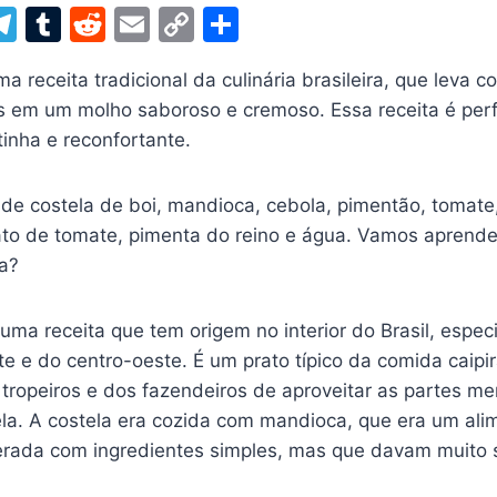
W
T
T
R
E
C
S
el
u
e
m
o
h
a receita tradicional da culinária brasileira, que leva c
t
e
m
d
ai
p
ar
 em um molho saboroso e cremoso. Essa receita é perfe
gr
bl
di
l
y
e
tinha e reconfortante.
a
r
t
Li
m
n
 de costela de boi, mandioca, cebola, pimentão, tomate,
k
trato de tomate, pimenta do reino e água. Vamos aprend
ta?
uma receita que tem origem no interior do Brasil, espe
e e do centro-oeste. É um prato típico da comida caipir
tropeiros e dos fazendeiros de aproveitar as partes m
ela. A costela era cozida com mandioca, que era um al
erada com ingredientes simples, mas que davam muito s