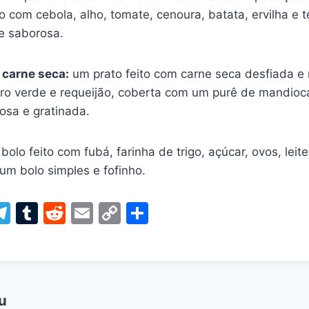
 com cebola, alho, tomate, cenoura, batata, ervilha e 
 e saborosa.
 carne seca:
um prato feito com carne seca desfiada e
iro verde e requeijão, coberta com um purê de mandioca
osa e gratinada.
bolo feito com fubá, farinha de trigo, açúcar, ovos, leit
um bolo simples e fofinho.
W
T
T
R
E
C
S
el
u
e
m
o
h
t
e
m
d
ai
p
ar
gr
bl
di
l
y
e
a
r
t
Li
u