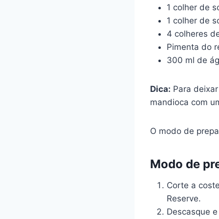
1 colher de s
1 colher de s
4 colheres d
Pimenta do r
300 ml de á
Dica:
Para deixar
mandioca com um 
O modo de prepar
Modo de pr
Corte a cost
Reserve.
Descasque e