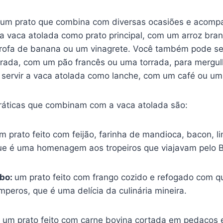
é um prato que combina com diversas ocasiões e acom
 a vaca atolada como prato principal, com um arroz bra
rofa de banana ou um vinagrete. Você também pode ser
rada, com um pão francês ou uma torrada, para mergul
 servir a vaca atolada como lanche, com um café ou um
práticas que combinam com a vaca atolada são:
m prato feito com feijão, farinha de mandioca, bacon, li
que é uma homenagem aos tropeiros que viajavam pelo Br
abo:
um prato feito com frango cozido e refogado com q
mperos, que é uma delícia da culinária mineira.
:
um prato feito com carne bovina cortada em pedaços