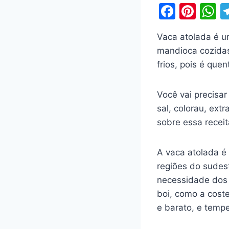
F
Pi
a
nt
h
Vaca atolada é um
c
er
a
mandioca cozidas
e
e
s
frios, pois é quen
b
st
A
o
p
Você vai precisar
o
p
sal, colorau, ex
k
sobre essa recei
A vaca atolada é 
regiões do sudest
necessidade dos 
boi, como a cost
e barato, e temp