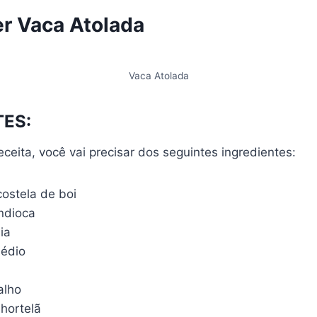
r Vaca Atolada
Vaca Atolada
TES:
eceita, você vai precisar dos seguintes ingredientes:
costela de boi
ndioca
ia
médio
alho
 hortelã