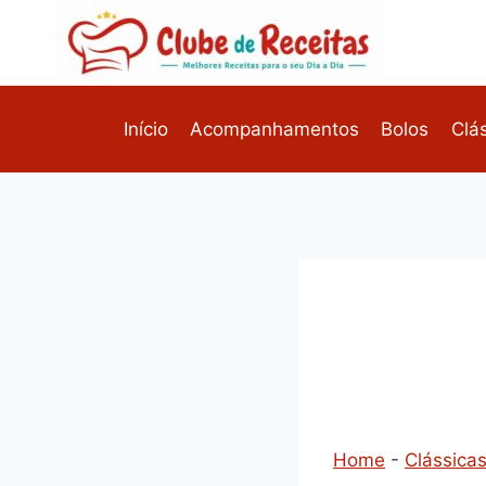
Pular
para
o
Conteúdo
Início
Acompanhamentos
Bolos
Clá
Home
-
Clássica