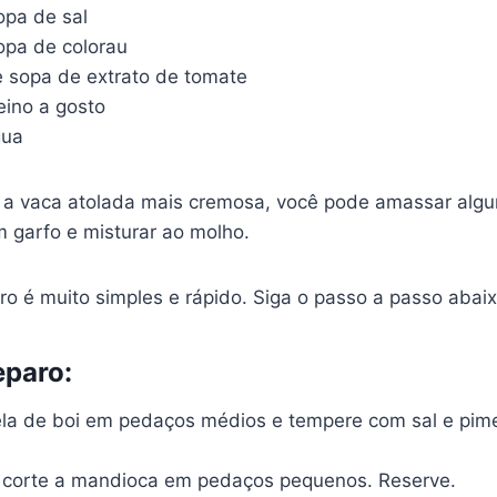
opa de sal
opa de colorau
e sopa de extrato de tomate
eino a gosto
gua
 a vaca atolada mais cremosa, você pode amassar alg
garfo e misturar ao molho.
o é muito simples e rápido. Siga o passo a passo abaix
eparo:
ela de boi em pedaços médios e tempere com sal e pime
 corte a mandioca em pedaços pequenos. Reserve.