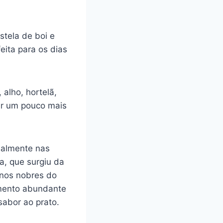
ostela de boi e
ita para os dias
 alho, hortelã,
er um pouco mais
cialmente nas
a, que surgiu da
enos nobres do
imento abundante
abor ao prato.