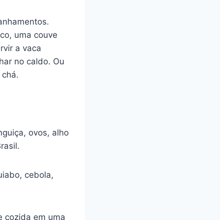
panhamentos.
nco, uma couve
vir a vaca
har no caldo. Ou
 chá.
nguiça, ovos, alho
asil.
uiabo, cebola,
 e cozida em uma