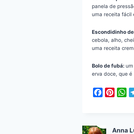
panela de pressão
uma receita fácil
Escondidinho de
cebola, alho, che
uma receita crem
Bolo de fubá:
um 
erva doce, que é 
F
Pi
a
nt
h
c
er
a
e
e
s
b
st
A
Anna L