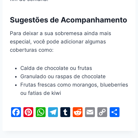
Sugestões de Acompanhamento
Para deixar a sua sobremesa ainda mais
especial, você pode adicionar algumas
coberturas como:
Calda de chocolate ou frutas
Granulado ou raspas de chocolate
Frutas frescas como morangos, blueberries
ou fatias de kiwi
F
Pi
W
T
T
R
E
C
S
a
nt
h
el
u
e
m
o
h
c
er
at
e
m
d
ai
p
ar