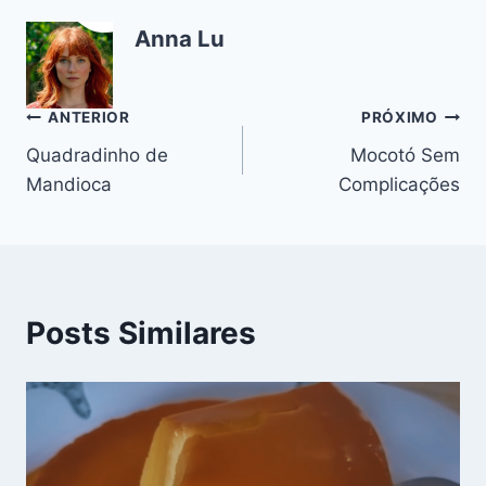
e
e
s
gr
bl
di
l
y
e
Anna Lu
b
st
A
a
r
t
Li
o
p
m
n
o
p
k
Navegação
ANTERIOR
PRÓXIMO
k
Quadradinho de
Mocotó Sem
de
Mandioca
Complicações
Post
Posts Similares