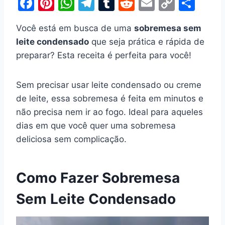
F
Pi
W
T
T
R
E
C
S
a
nt
h
el
u
e
m
o
h
Você está em busca de uma
sobremesa sem
c
er
at
e
m
d
ai
p
ar
leite condensado
que seja prática e rápida de
e
e
s
gr
bl
di
l
y
e
preparar? Esta receita é perfeita para você!
b
st
A
a
r
t
Li
o
p
m
n
Sem precisar usar leite condensado ou creme
o
p
k
de leite, essa sobremesa é feita em minutos e
k
não precisa nem ir ao fogo. Ideal para aqueles
dias em que você quer uma sobremesa
deliciosa sem complicação.
Como Fazer Sobremesa
Sem Leite Condensado