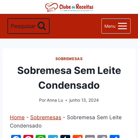
Pular
para
o
Pesquisar
Menu
Conteúdo
SOBREMESAS
Sobremesa Sem Leite
Condensado
Por
Anna Lu
junho 13, 2024
Home
-
Sobremesas
-
Sobremesa Sem Leite
Condensado