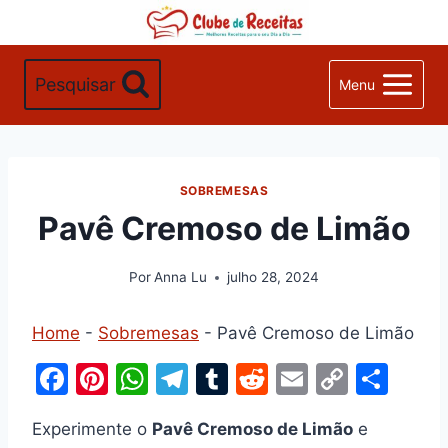
Pular
para
o
Pesquisar
Menu
Conteúdo
SOBREMESAS
Pavê Cremoso de Limão
Por
Anna Lu
julho 28, 2024
Home
-
Sobremesas
-
Pavê Cremoso de Limão
F
Pi
W
T
T
R
E
C
S
a
nt
h
el
u
e
m
o
h
Experimente o
Pavê Cremoso de Limão
e
c
er
at
e
m
d
ai
p
ar