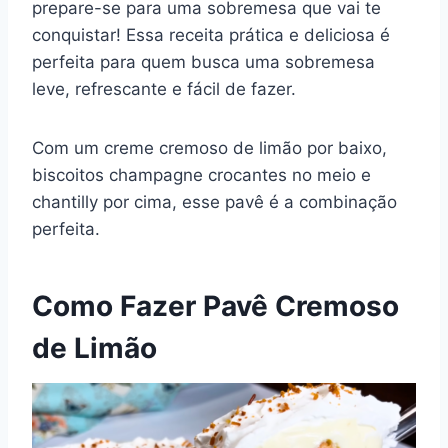
prepare-se para uma sobremesa que vai te
e
e
s
gr
bl
di
l
y
e
conquistar! Essa receita prática e deliciosa é
b
st
A
a
r
t
Li
perfeita para quem busca uma sobremesa
o
p
m
n
leve, refrescante e fácil de fazer.
o
p
k
k
Com um creme cremoso de limão por baixo,
biscoitos champagne crocantes no meio e
chantilly por cima, esse pavê é a combinação
perfeita.
Como Fazer Pavê Cremoso
de Limão