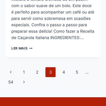
com o sabor suave de um bolo. Este doce
é perfeito para acompanhar um café ou até
para servir como sobremesa em ocasiões
especiais. Confira o passo a passo para
preparar essa delícia! Como fazer a Receita
de Caçarola Italiana INGREDIENTES:…
CAÇAROLA
LER MAIS
ITALIANA
Navegação
Página
1
2
3
4
5
…
da
Anterior
Página
54
Página
Seguinte