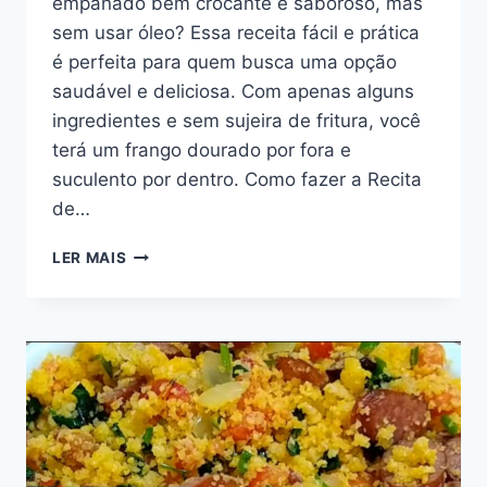
empanado bem crocante e saboroso, mas
sem usar óleo? Essa receita fácil e prática
é perfeita para quem busca uma opção
saudável e deliciosa. Com apenas alguns
ingredientes e sem sujeira de fritura, você
terá um frango dourado por fora e
suculento por dentro. Como fazer a Recita
de…
FRANGO
LER MAIS
EMPANADO
SEM
FRITURA:
RECEITA
CROCANTE
E
SABOROSA