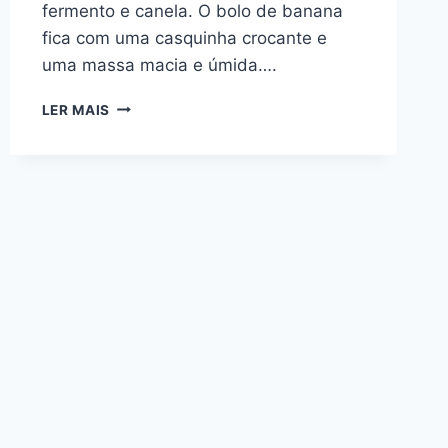
fermento e canela. O bolo de banana
fica com uma casquinha crocante e
uma massa macia e úmida….
BOLO
LER MAIS
DE
BANANA:
UMA
RECEITA
DELICIOSA
E
FÁCIL
DE
FAZER