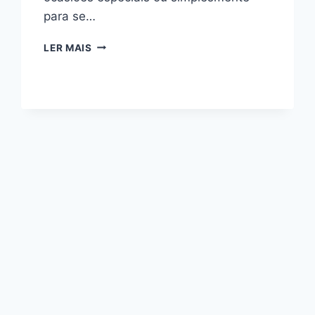
para se…
ROCAMBOLE
LER MAIS
DE
DOCE
DE
LEITE
COM
COCO
RALADO