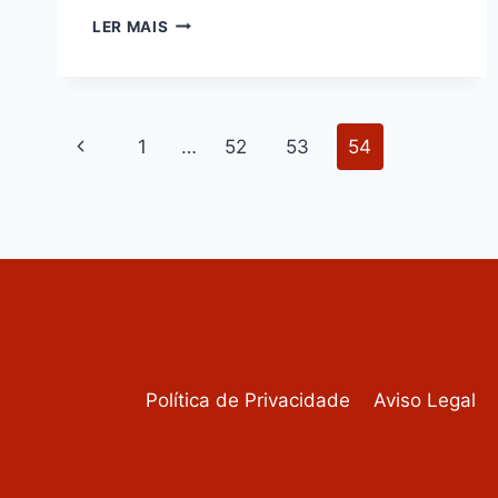
TORTA
LER MAIS
DE
LIMÃO
COM
MERENGUE
Navegação
TOSTADO
Página
1
…
52
53
54
da
Anterior
Página
Política de Privacidade
Aviso Legal