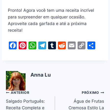
Pronto! Agora você tem uma receita incrível
para surpreender em qualquer ocasião.
Aproveite cada garfada e até a próxima
receita!
F
Pi
W
T
T
R
E
C
S
a
nt
h
el
u
e
m
o
h
c
er
at
e
m
d
ai
p
ar
e
e
s
gr
bl
di
l
y
e
Anna Lu
b
st
A
a
r
t
Li
o
p
m
n
o
p
k
Navegação
ANTERIOR
PRÓXIMO
k
Salgado Português:
Água de Frutas
de
Receita Completa e
Cremosa Estilo La