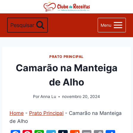
Pular
para
o
Pesquisar
Menu
Conteúdo
PRATO PRINCIPAL
Camarão na Manteiga
de Alho
Por
Anna Lu
novembro 20, 2024
Home
-
Prato Principal
-
Camarão na Manteiga
de Alho