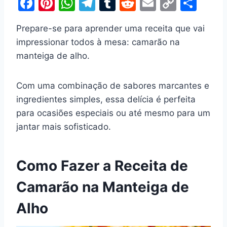
F
Pi
W
T
T
R
E
C
S
a
nt
h
el
u
e
m
o
h
Prepare-se para aprender uma receita que vai
c
er
at
e
m
d
ai
p
ar
impressionar todos à mesa: camarão na
e
e
s
gr
bl
di
l
y
e
manteiga de alho.
b
st
A
a
r
t
Li
o
p
m
n
Com uma combinação de sabores marcantes e
o
p
k
ingredientes simples, essa delícia é perfeita
k
para ocasiões especiais ou até mesmo para um
jantar mais sofisticado.
Como Fazer a Receita de
Camarão na Manteiga de
Alho