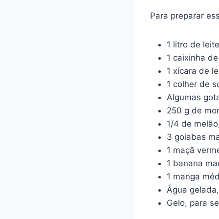
Para preparar ess
1 litro de leit
1 caixinha d
1 xícara de l
1 colher de 
Algumas gota
250 g de mor
1/4 de melão
3 goiabas m
1 maçã verm
1 banana ma
1 manga méd
Água gelada, 
Gelo, para se