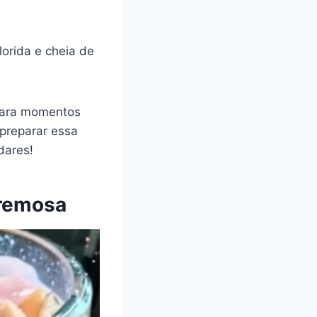
orida e cheia de
 para momentos
 preparar essa
dares!
Cremosa