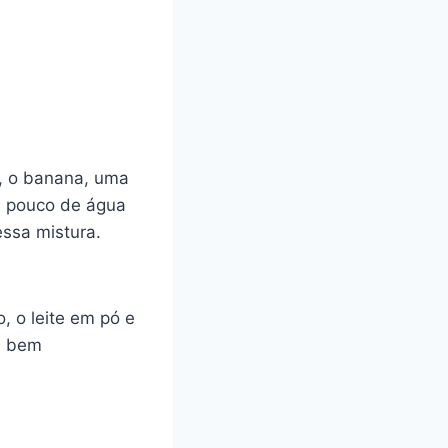
), o banana, uma
m pouco de água
essa mistura.
o, o leite em pó e
a bem