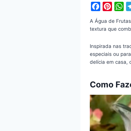
F
Pi
a
nt
h
A Água de Frutas
c
er
a
textura que comb
e
e
s
b
st
A
Inspirada nas tra
o
p
especiais ou par
o
p
delícia em casa, 
k
Como Faze