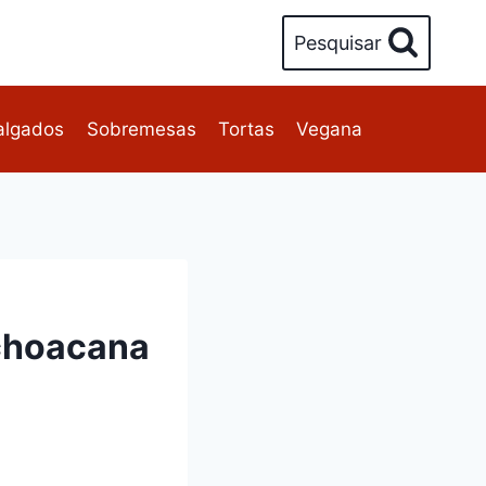
Pesquisar
algados
Sobremesas
Tortas
Vegana
ichoacana