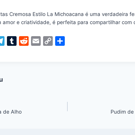
tas Cremosa Estilo La Michoacana é uma verdadeira f
m amor e criatividade, é perfeita para compartilhar co
W
T
T
R
E
C
S
el
u
e
m
o
h
t
e
m
d
ai
p
ar
gr
bl
di
l
y
e
a
r
t
Li
u
m
n
k
 de Alho
Pudim de