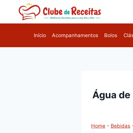
Pular
para
o
Conteúdo
Início
Acompanhamentos
Bolos
Clá
Água de 
Home
-
Bebidas