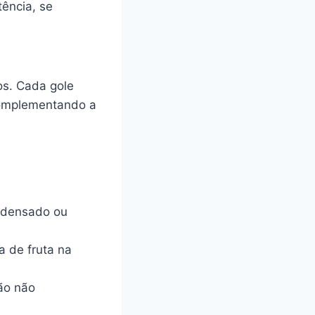
ência, se
os. Cada gole
complementando a
ondensado ou
a de fruta na
ão não