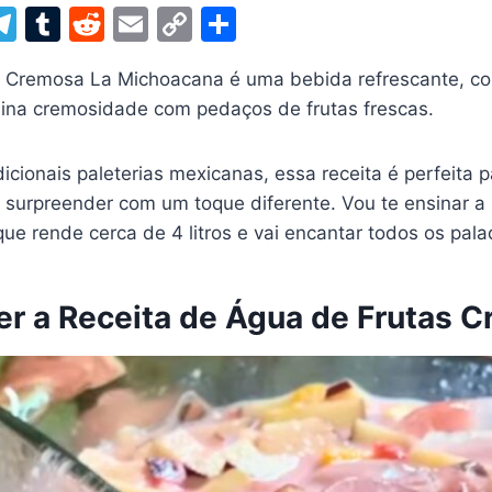
W
T
T
R
E
C
S
el
u
e
m
o
h
 Cremosa La Michoacana é uma bebida refrescante, col
t
e
m
d
ai
p
ar
ina cremosidade com pedaços de frutas frescas.
gr
bl
di
l
y
e
a
r
t
Li
dicionais paleterias mexicanas, essa receita é perfeita
m
n
a surpreender com um toque diferente. Vou te ensinar a
k
que rende cerca de 4 litros e vai encantar todos os pala
r a Receita de Água de Frutas 