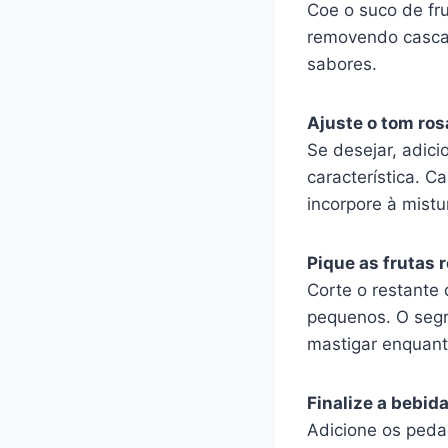
Coe o suco de fru
removendo cascas
sabores.
Ajuste o tom ros
Se desejar, adici
característica. C
incorpore à mistu
Pique as frutas 
Corte o restante
pequenos. O segr
mastigar enquan
Finalize a bebida
Adicione os pedaç