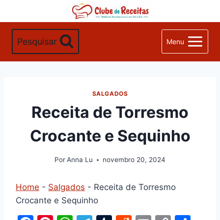
Pular
para
o
Pesquisar
Menu
Conteúdo
SALGADOS
Receita de Torresmo
Crocante e Sequinho
Por
Anna Lu
novembro 20, 2024
Home
-
Salgados
-
Receita de Torresmo
Crocante e Sequinho