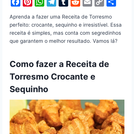
F
Pi
W
T
T
R
E
C
S
a
nt
h
el
u
e
m
o
h
Aprenda a fazer uma Receita de Torresmo
c
er
at
e
m
d
ai
p
ar
perfeito: crocante, sequinho e irresistível. Essa
e
e
s
gr
bl
di
l
y
e
receita é simples, mas conta com segredinhos
b
st
A
a
r
t
Li
que garantem o melhor resultado. Vamos lá?
o
p
m
n
o
p
k
Como fazer a Receita de
k
Torresmo Crocante e
Sequinho