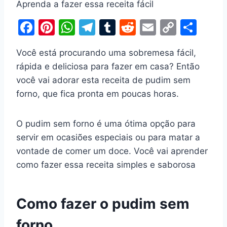
Aprenda a fazer essa receita fácil
F
Pi
W
T
T
R
E
C
S
a
nt
h
el
u
e
m
o
h
Você está procurando uma sobremesa fácil,
c
er
at
e
m
d
ai
p
ar
rápida e deliciosa para fazer em casa? Então
e
e
s
gr
bl
di
l
y
e
você vai adorar esta receita de pudim sem
b
st
A
a
r
t
Li
forno, que fica pronta em poucas horas.
o
p
m
n
o
p
k
O pudim sem forno é uma ótima opção para
k
servir em ocasiões especiais ou para matar a
vontade de comer um doce. Você vai aprender
como fazer essa receita simples e saborosa
Como fazer o pudim sem
forno