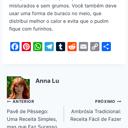
misturados e sem grumos. Você também deve
usar uma forma de buraco no meio, que
distribui melhor o calor e evita que o pudim
fique com furinhos.
F
Pi
W
T
T
R
E
C
S
a
nt
h
el
u
e
m
o
h
c
er
at
e
m
d
ai
p
ar
e
e
s
gr
bl
di
l
y
e
Anna Lu
b
st
A
a
r
t
Li
o
p
m
n
o
p
k
Navegação
ANTERIOR
PRÓXIMO
k
Pavê de Pêssego:
Ambrósia Tradicional:
de
Uma Receita Simples,
Receita Fácil de Fazer
Post
mas que Faz Sucesso