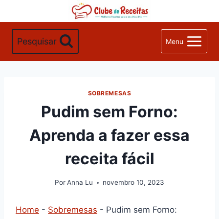
Pular
para
o
Pesquisar
Menu
Conteúdo
SOBREMESAS
Pudim sem Forno:
Aprenda a fazer essa
receita fácil
Por
Anna Lu
novembro 10, 2023
Home
-
Sobremesas
-
Pudim sem Forno: