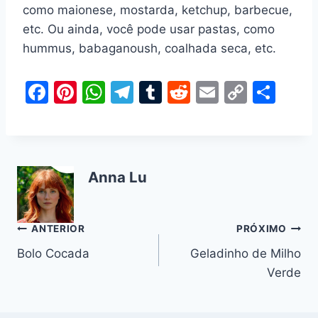
como maionese, mostarda, ketchup, barbecue,
etc. Ou ainda, você pode usar pastas, como
hummus, babaganoush, coalhada seca, etc.
F
Pi
W
T
T
R
E
C
S
a
nt
h
el
u
e
m
o
h
c
er
at
e
m
d
ai
p
ar
e
e
s
gr
bl
di
l
y
e
Anna Lu
b
st
A
a
r
t
Li
o
p
m
n
o
p
k
Navegação
ANTERIOR
PRÓXIMO
k
Bolo Cocada
Geladinho de Milho
de
Verde
Post