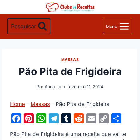
Pular
para
o
Pesquisar
Menu
Conteúdo
MASSAS
Pão Pita de Frigideira
Por
Anna Lu
fevereiro 11, 2024
Home
-
Massas
-
Pão Pita de Frigideira
F
Pi
W
T
T
R
E
C
S
a
nt
h
el
u
e
m
o
h
Pão Pita de Frigideira é uma receita que vai te
c
er
at
e
m
d
ai
p
ar