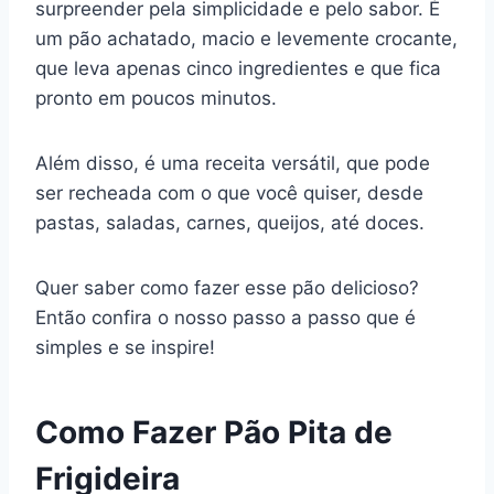
surpreender pela simplicidade e pelo sabor. É
e
e
s
gr
bl
di
l
y
e
um pão achatado, macio e levemente crocante,
b
st
A
a
r
t
Li
que leva apenas cinco ingredientes e que fica
o
p
m
n
pronto em poucos minutos.
o
p
k
k
Além disso, é uma receita versátil, que pode
ser recheada com o que você quiser, desde
pastas, saladas, carnes, queijos, até doces.
Quer saber como fazer esse pão delicioso?
Então confira o nosso passo a passo que é
simples e se inspire!
Como Fazer Pão Pita de
Frigideira