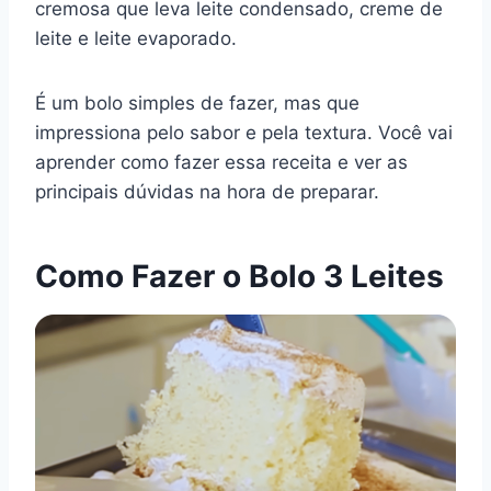
cremosa que leva leite condensado, creme de
e
e
s
gr
bl
di
l
y
e
leite e leite evaporado.
b
st
A
a
r
t
Li
o
p
m
n
É um bolo simples de fazer, mas que
o
p
k
impressiona pelo sabor e pela textura. Você vai
k
aprender como fazer essa receita e ver as
principais dúvidas na hora de preparar.
Como Fazer o Bolo 3 Leites