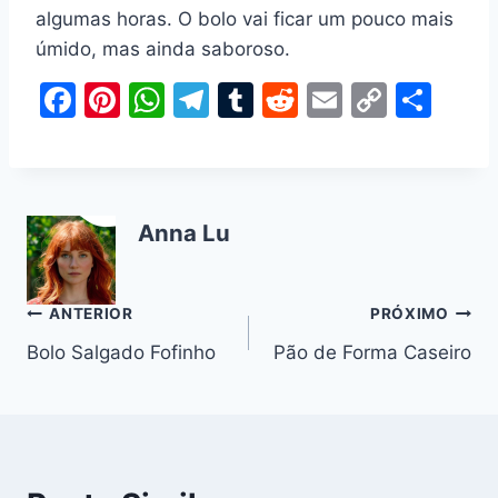
algumas horas. O bolo vai ficar um pouco mais
úmido, mas ainda saboroso.
F
Pi
W
T
T
R
E
C
S
a
nt
h
el
u
e
m
o
h
c
er
at
e
m
d
ai
p
ar
e
e
s
gr
bl
di
l
y
e
Anna Lu
b
st
A
a
r
t
Li
o
p
m
n
o
p
k
Navegação
ANTERIOR
PRÓXIMO
k
Bolo Salgado Fofinho
Pão de Forma Caseiro
de
Post