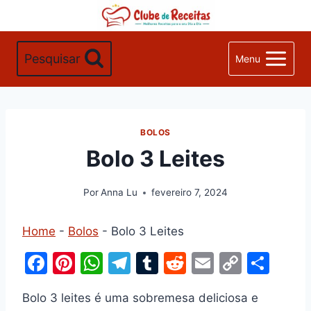
Pular
para
o
Pesquisar
Menu
Conteúdo
BOLOS
Bolo 3 Leites
Por
Anna Lu
fevereiro 7, 2024
Home
-
Bolos
-
Bolo 3 Leites
F
Pi
W
T
T
R
E
C
S
a
nt
h
el
u
e
m
o
h
Bolo 3 leites é uma sobremesa deliciosa e
c
er
at
e
m
d
ai
p
ar