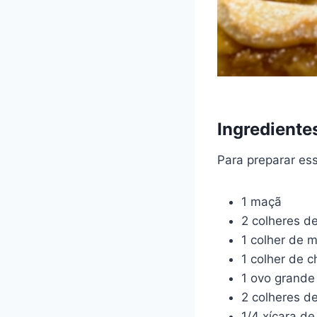
Ingrediente
Para preparar ess
1 maçã
2 colheres d
1 colher de 
1 colher de 
1 ovo grande
2 colheres d
1/4 xícara de