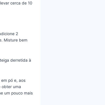
levar cerca de 10
adicione 2
te. Misture bem
eiga derretida à
o em pó e, aos
té obter uma
one um pouco mais