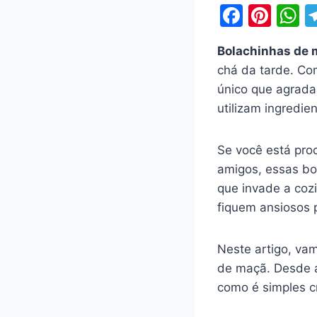
F
Pi
a
nt
h
Bolachinhas de
c
er
a
chá da tarde. Co
e
e
s
único que agrada
b
st
A
utilizam ingredie
o
p
o
p
Se você está proc
k
amigos, essas bo
que invade a cozi
fiquem ansiosos p
Neste artigo, va
de maçã. Desde a
como é simples 