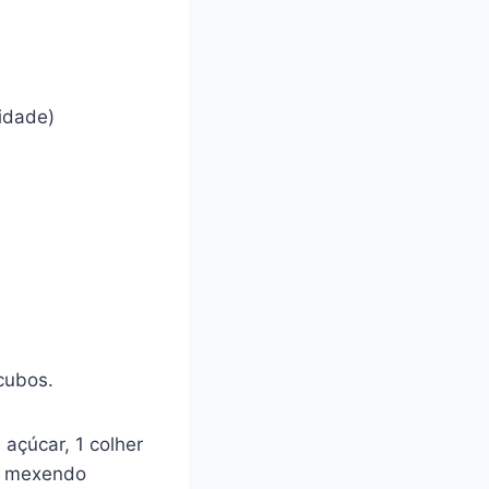
tidade)
cubos.
açúcar, 1 colher
o, mexendo