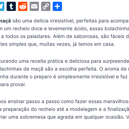
W
T
T
R
E
C
S
el
u
e
m
o
h
 maçã
são uma delícia irresistível, perfeitas para acomp
t
e
m
d
ai
p
ar
m um recheio doce e levemente ácido, essas bolachinh
gr
bl
di
l
y
e
 a todos os paladares. Além de saborosas, são fáceis d
a
r
t
Li
ntes simples que, muitas vezes, já temos em casa.
m
n
k
urando uma receita prática e deliciosa para surpreender
lachinhas de maçã são a escolha perfeita. O aroma de
nha durante o preparo é simplesmente irresistível e fa
ara provar.
mos ensinar passo a passo como fazer essas maravilhos
 preparação do recheio até a modelagem e a finalizaçã
criar uma sobremesa que agrada em qualquer ocasião.