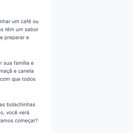
anhar um café ou
as têm um sabor
e preparar e
 sua família e
 maçã e canela
z com que todos
as bolachinhas
o, você verá
 Vamos começar?