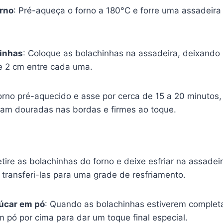
orno
: Pré-aqueça o forno a 180°C e forre uma assadeira
hinhas
: Coloque as bolachinhas na assadeira, deixand
 2 cm entre cada uma.
orno pré-aquecido e asse por cerca de 15 a 20 minutos,
jam douradas nas bordas e firmes ao toque.
etire as bolachinhas do forno e deixe esfriar na assadei
transferi-las para uma grade de resfriamento.
çúcar em pó
: Quando as bolachinhas estiverem completa
m pó por cima para dar um toque final especial.