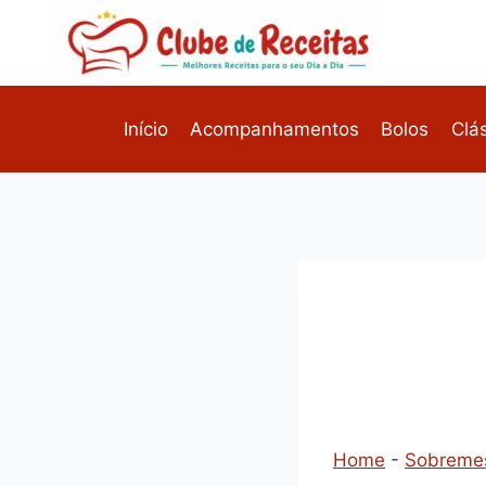
Pular
para
o
Conteúdo
Início
Acompanhamentos
Bolos
Clá
Home
-
Sobreme