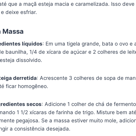
até que a maçã esteja macia e caramelizada. Isso deve 
e deixe esfriar.
a Massa
edientes líquidos
: Em uma tigela grande, bata o ovo e 
e baunilha, 1/4 de xícara de açúcar e 2 colheres de lei
esteja dissolvido.
eiga derretida
: Acrescente 3 colheres de sopa de mant
té ficar homogêneo.
gredientes secos
: Adicione 1 colher de chá de ferment
nando 1 1/2 xícaras de farinha de trigo. Misture bem a
emente pegajosa. Se a massa estiver muito mole, adici
ingir a consistência desejada.