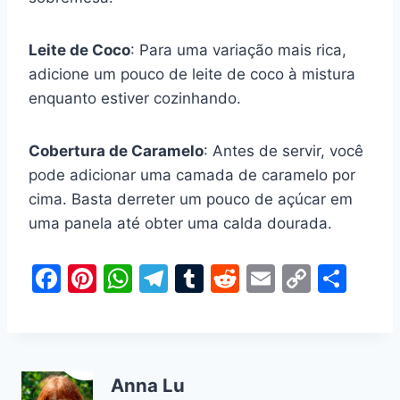
Leite de Coco
: Para uma variação mais rica,
adicione um pouco de leite de coco à mistura
enquanto estiver cozinhando.
Cobertura de Caramelo
: Antes de servir, você
pode adicionar uma camada de caramelo por
cima. Basta derreter um pouco de açúcar em
uma panela até obter uma calda dourada.
F
Pi
W
T
T
R
E
C
S
a
nt
h
el
u
e
m
o
h
c
er
at
e
m
d
ai
p
ar
e
e
s
gr
bl
di
l
y
e
Anna Lu
b
st
A
a
r
t
Li