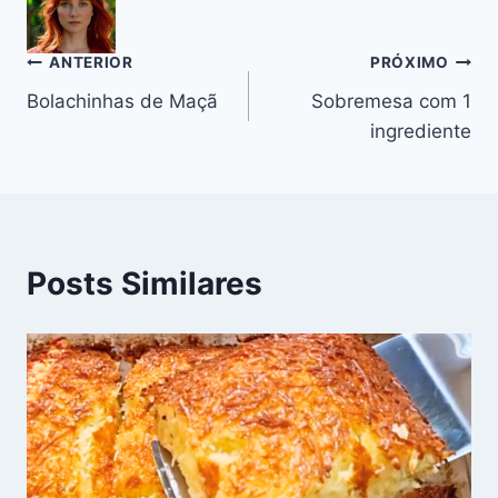
o
p
m
n
o
p
k
Navegação
ANTERIOR
PRÓXIMO
k
Bolachinhas de Maçã
Sobremesa com 1
de
ingrediente
Post
Posts Similares