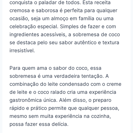
conquista o paladar de todos. Esta receita
e
e
s
gr
bl
di
l
y
e
cremosa e saborosa é perfeita para qualquer
b
st
A
a
r
t
Li
ocasião, seja um almoço em família ou uma
o
p
m
n
celebração especial. Simples de fazer e com
o
p
k
ingredientes acessíveis, a sobremesa de coco
se destaca pelo seu sabor autêntico e textura
k
irresistível.
Para quem ama o sabor do coco, essa
sobremesa é uma verdadeira tentação. A
combinação do leite condensado com o creme
de leite e o coco ralado cria uma experiência
gastronômica única. Além disso, o preparo
rápido e prático permite que qualquer pessoa,
mesmo sem muita experiência na cozinha,
possa fazer essa delícia.