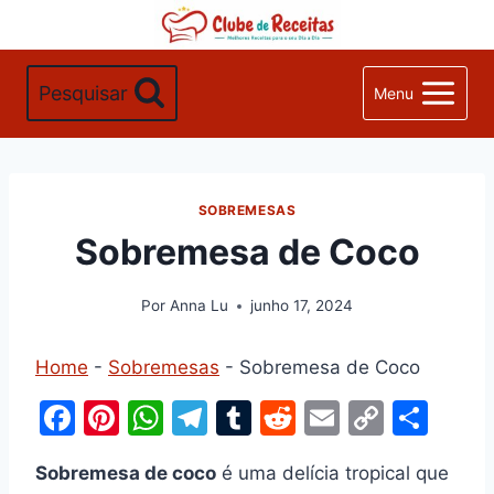
Pular
para
o
Pesquisar
Menu
Conteúdo
SOBREMESAS
Sobremesa de Coco
Por
Anna Lu
junho 17, 2024
Home
-
Sobremesas
-
Sobremesa de Coco
F
Pi
W
T
T
R
E
C
S
a
nt
h
el
u
e
m
o
h
Sobremesa de coco
é uma delícia tropical que
c
er
at
e
m
d
ai
p
ar