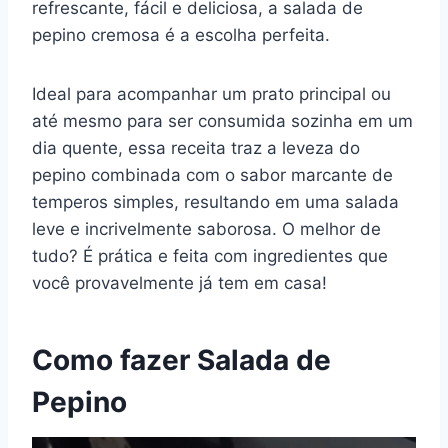
refrescante, fácil e deliciosa, a salada de
e
e
s
gr
bl
di
l
y
e
pepino cremosa é a escolha perfeita.
b
st
A
a
r
t
Li
o
p
m
n
Ideal para acompanhar um prato principal ou
o
p
k
até mesmo para ser consumida sozinha em um
k
dia quente, essa receita traz a leveza do
pepino combinada com o sabor marcante de
temperos simples, resultando em uma salada
leve e incrivelmente saborosa. O melhor de
tudo? É prática e feita com ingredientes que
você provavelmente já tem em casa!
Como fazer Salada de
Pepino