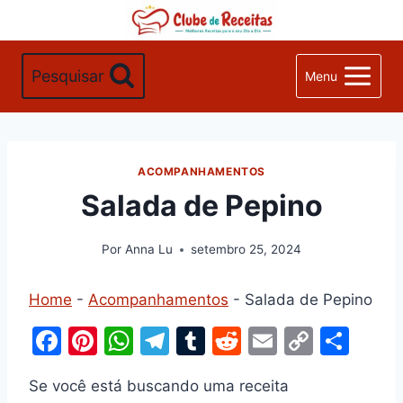
Pular
para
o
Pesquisar
Menu
Conteúdo
ACOMPANHAMENTOS
Salada de Pepino
Por
Anna Lu
setembro 25, 2024
Home
-
Acompanhamentos
-
Salada de Pepino
F
Pi
W
T
T
R
E
C
S
a
nt
h
el
u
e
m
o
h
Se você está buscando uma receita
c
er
at
e
m
d
ai
p
ar