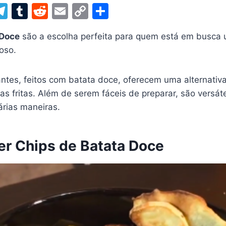
W
T
T
R
E
C
S
el
u
e
m
o
h
 Doce
são a escolha perfeita para quem está em busca 
t
e
m
d
ai
p
ar
oso.
gr
bl
di
l
y
e
a
r
t
Li
ntes, feitos com batata doce, oferecem uma alternativa
m
n
tas fritas. Além de serem fáceis de preparar, são versá
k
rias maneiras.
r Chips de Batata Doce