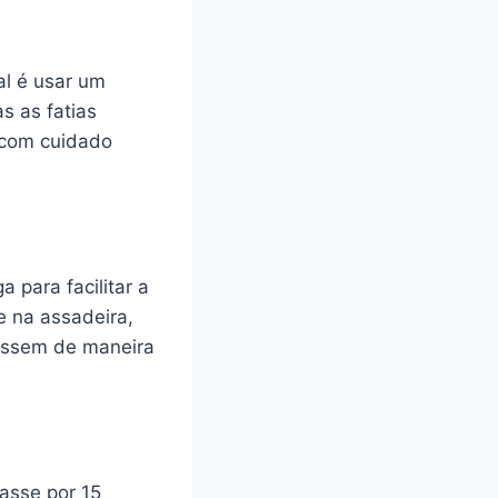
al é usar um
s as fatias
 com cuidado
a para facilitar a
e na assadeira,
 assem de maneira
asse por 15