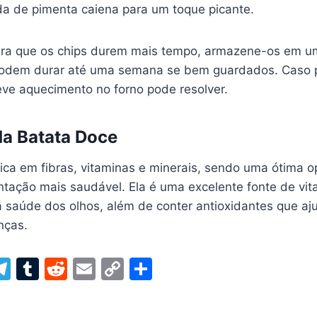
 de pimenta caiena para um toque picante.
ara que os chips durem mais tempo, armazene-os em um
 podem durar até uma semana se bem guardados. Caso 
eve aquecimento no forno pode resolver.
da Batata Doce
rica em fibras, vitaminas e minerais, sendo uma ótima 
tação mais saudável. Ela é uma excelente fonte de vit
a saúde dos olhos, além de conter antioxidantes que aj
nças.
W
T
T
R
E
C
S
el
u
e
m
o
h
t
e
m
d
ai
p
ar