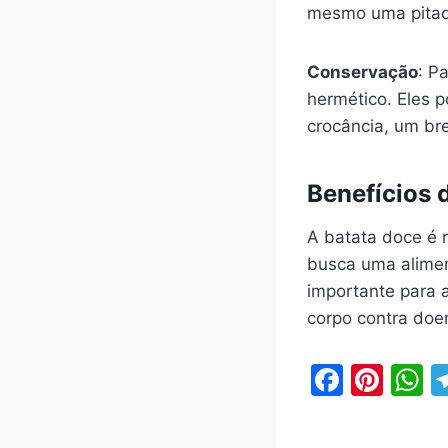
mesmo uma pitada
Conservação
: P
hermético. Eles
crocância, um br
Benefícios 
A batata doce é 
busca uma alimen
importante para 
corpo contra doe
F
Pi
a
nt
h
c
er
a