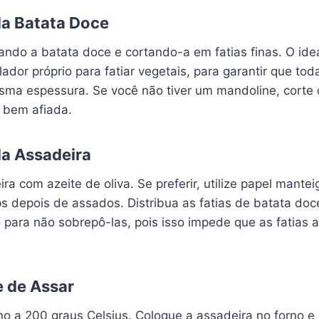
da Batata Doce
do a batata doce e cortando-a em fatias finas. O ide
ador próprio para fatiar vegetais, para garantir que toda
ma espessura. Se você não tiver um mandoline, corte
 bem afiada.
a Assadeira
a com azeite de oliva. Se preferir, utilize papel manteig
s depois de assados. Distribua as fatias de batata doc
para não sobrepô-las, pois isso impede que as fatias
e de Assar
o a 200 graus Celsius. Coloque a assadeira no forno e 