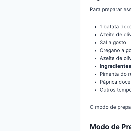
Para preparar ess
1 batata doc
Azeite de oli
Sal a gosto
Orégano a g
Azeite de oliv
Ingrediente
Pimenta do r
Páprica doce
Outros tempe
O modo de preparo
Modo de Pr