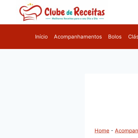
Pular
para
o
Conteúdo
Início
Acompanhamentos
Bolos
Clá
Home
-
Acompan