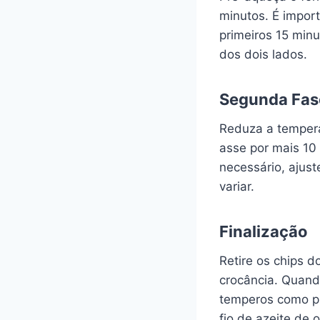
minutos. É import
primeiros 15 minu
dos dois lados.
Segunda Fas
Reduza a tempera
asse por mais 10 
necessário, ajus
variar.
Finalização
Retire os chips d
crocância. Quando
temperos como pi
fio de azeite de o