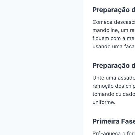
Preparação 
Comece descascan
mandoline, um ral
fiquem com a mes
usando uma faca
Preparação d
Unte uma assadeir
remoção dos chip
tomando cuidado 
uniforme.
Primeira Fas
Pré-aqueça o forn