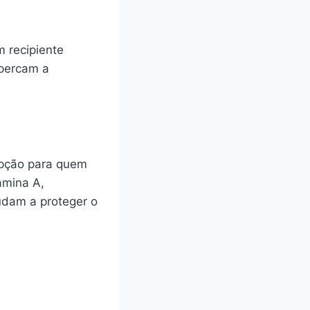
 recipiente
percam a
opção para quem
amina A,
udam a proteger o