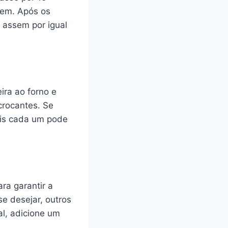
imem. Após os
e assem por igual
ira ao forno e
crocantes. Se
ois cada um pode
ara garantir a
se desejar, outros
l, adicione um