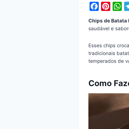
F
Pi
a
nt
h
Chips de Batata
c
er
a
saudável e sabor
e
e
s
b
st
A
Esses chips croca
o
p
tradicionais bata
o
p
temperados de vá
k
Como Faze