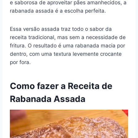
e saborosa de aproveitar pães amanhecidos, a
e
e
s
gr
bl
di
l
y
e
rabanada assada é a escolha perfeita.
b
st
A
a
r
t
Li
o
p
m
n
Essa versão assada traz todo o sabor da
o
p
k
receita tradicional, mas sem a necessidade de
k
fritura. O resultado é uma rabanada macia por
dentro, com uma textura levemente crocante
por fora.
Como fazer a Receita de
Rabanada Assada