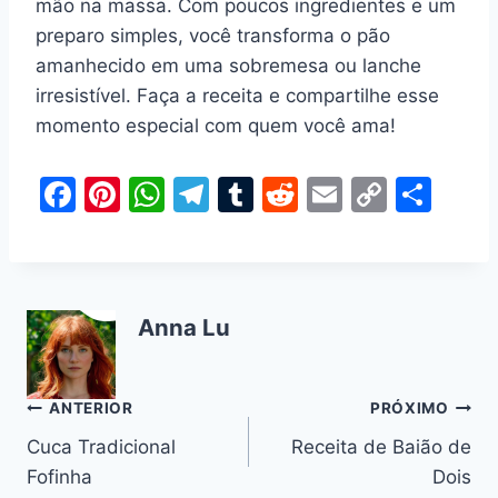
mão na massa. Com poucos ingredientes e um
preparo simples, você transforma o pão
amanhecido em uma sobremesa ou lanche
irresistível. Faça a receita e compartilhe esse
momento especial com quem você ama!
F
Pi
W
T
T
R
E
C
S
a
nt
h
el
u
e
m
o
h
c
er
at
e
m
d
ai
p
ar
e
e
s
gr
bl
di
l
y
e
Anna Lu
b
st
A
a
r
t
Li
o
p
m
n
o
p
k
Navegação
ANTERIOR
PRÓXIMO
k
Cuca Tradicional
Receita de Baião de
de
Fofinha
Dois