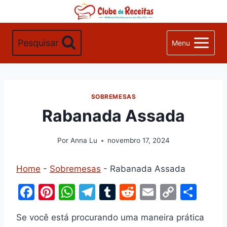
Pular
para
o
Pesquisar
Menu
Conteúdo
SOBREMESAS
Rabanada Assada
Por
Anna Lu
novembro 17, 2024
Home
-
Sobremesas
-
Rabanada Assada
F
Pi
W
T
T
R
E
C
S
a
nt
h
el
u
e
m
o
h
Se você está procurando uma maneira prática
c
er
at
e
m
d
ai
p
ar