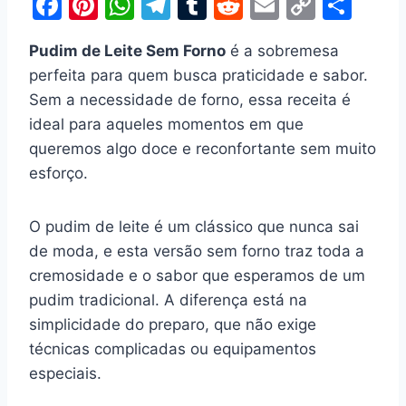
F
Pi
W
T
T
R
E
C
S
a
nt
h
el
u
e
m
o
h
Pudim de Leite Sem Forno
é a sobremesa
c
er
at
e
m
d
ai
p
ar
perfeita para quem busca praticidade e sabor.
e
e
s
gr
bl
di
l
y
e
Sem a necessidade de forno, essa receita é
b
st
A
a
r
t
Li
ideal para aqueles momentos em que
o
p
m
n
queremos algo doce e reconfortante sem muito
o
p
k
esforço.
k
O pudim de leite é um clássico que nunca sai
de moda, e esta versão sem forno traz toda a
cremosidade e o sabor que esperamos de um
pudim tradicional. A diferença está na
simplicidade do preparo, que não exige
técnicas complicadas ou equipamentos
especiais.