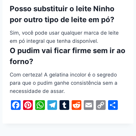
Posso substituir o leite Ninho
por outro tipo de leite em pó?
Sim, você pode usar qualquer marca de leite
em pó integral que tenha disponível.
O pudim vai ficar firme sem ir ao
forno?
Com certeza! A gelatina incolor é o segredo
para que o pudim ganhe consistência sem a
necessidade de assar.
F
Pi
W
T
T
R
E
C
S
a
nt
h
el
u
e
m
o
h
c
er
at
e
m
d
ai
p
ar
e
e
s
gr
bl
di
l
y
e