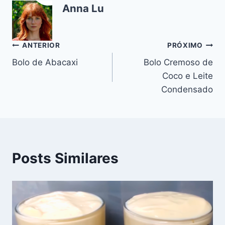
Anna Lu
b
st
A
a
r
t
Li
o
p
m
n
o
p
k
Navegação
ANTERIOR
PRÓXIMO
k
Bolo de Abacaxi
Bolo Cremoso de
de
Coco e Leite
Post
Condensado
Posts Similares