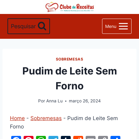
Pular
para
o
Pesquisar
Menu
Conteúdo
SOBREMESAS
Pudim de Leite Sem
Forno
Por
Anna Lu
março 26, 2024
Home
-
Sobremesas
-
Pudim de Leite Sem
Forno