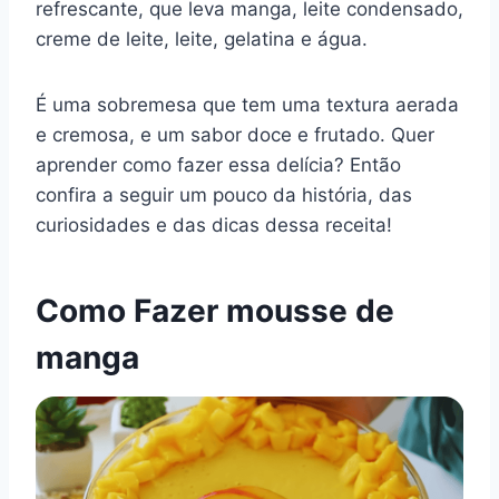
refrescante, que leva manga, leite condensado,
e
e
s
gr
bl
di
l
y
e
creme de leite, leite, gelatina e água.
b
st
A
a
r
t
Li
o
p
m
n
É uma sobremesa que tem uma textura aerada
o
p
k
e cremosa, e um sabor doce e frutado. Quer
k
aprender como fazer essa delícia? Então
confira a seguir um pouco da história, das
curiosidades e das dicas dessa receita!
Como Fazer mousse de
manga