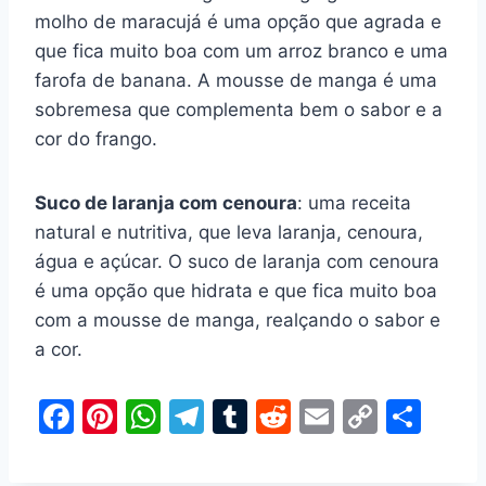
molho de maracujá é uma opção que agrada e
que fica muito boa com um arroz branco e uma
farofa de banana. A mousse de manga é uma
sobremesa que complementa bem o sabor e a
cor do frango.
Suco de laranja com cenoura
: uma receita
natural e nutritiva, que leva laranja, cenoura,
água e açúcar. O suco de laranja com cenoura
é uma opção que hidrata e que fica muito boa
com a mousse de manga, realçando o sabor e
a cor.
F
Pi
W
T
T
R
E
C
S
a
nt
h
el
u
e
m
o
h
c
er
at
e
m
d
ai
p
ar