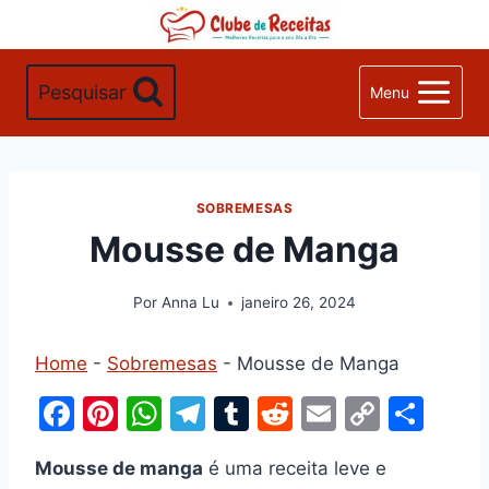
Pular
para
o
Pesquisar
Menu
Conteúdo
SOBREMESAS
Mousse de Manga
Por
Anna Lu
janeiro 26, 2024
Home
-
Sobremesas
-
Mousse de Manga
F
Pi
W
T
T
R
E
C
S
a
nt
h
el
u
e
m
o
h
Mousse de manga
é uma receita leve e
c
er
at
e
m
d
ai
p
ar