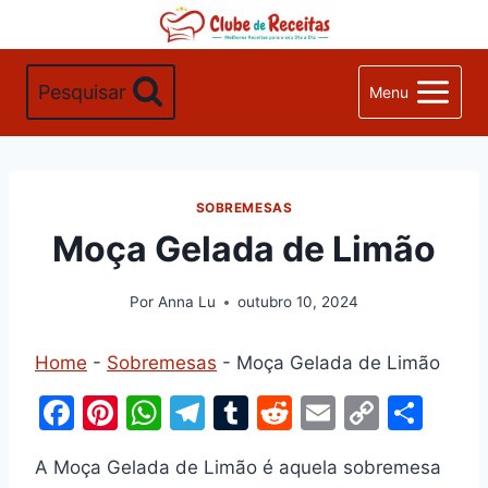
Pular
para
o
Pesquisar
Menu
Conteúdo
SOBREMESAS
Moça Gelada de Limão
Por
Anna Lu
outubro 10, 2024
Home
-
Sobremesas
-
Moça Gelada de Limão
F
Pi
W
T
T
R
E
C
S
a
nt
h
el
u
e
m
o
h
A Moça Gelada de Limão é aquela sobremesa
c
er
at
e
m
d
ai
p
ar