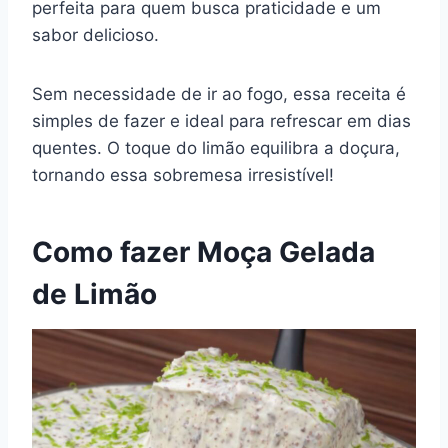
perfeita para quem busca praticidade e um
e
e
s
gr
bl
di
l
y
e
sabor delicioso.
b
st
A
a
r
t
Li
o
p
m
n
Sem necessidade de ir ao fogo, essa receita é
o
p
k
simples de fazer e ideal para refrescar em dias
k
quentes. O toque do limão equilibra a doçura,
tornando essa sobremesa irresistível!
Como fazer Moça Gelada
de Limão