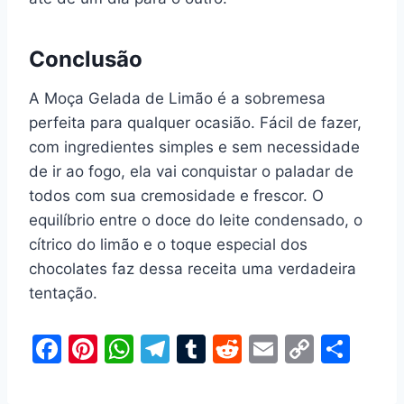
Conclusão
A Moça Gelada de Limão é a sobremesa
perfeita para qualquer ocasião. Fácil de fazer,
com ingredientes simples e sem necessidade
de ir ao fogo, ela vai conquistar o paladar de
todos com sua cremosidade e frescor. O
equilíbrio entre o doce do leite condensado, o
cítrico do limão e o toque especial dos
chocolates faz dessa receita uma verdadeira
tentação.
F
Pi
W
T
T
R
E
C
S
a
nt
h
el
u
e
m
o
h