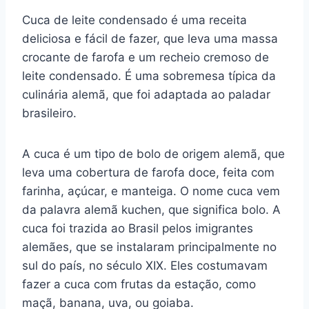
a
nt
h
el
u
e
m
o
h
Cuca de leite condensado é uma receita
c
er
at
e
m
d
ai
p
ar
deliciosa e fácil de fazer, que leva uma massa
e
e
s
gr
bl
di
l
y
e
crocante de farofa e um recheio cremoso de
b
st
A
a
r
t
Li
leite condensado. É uma sobremesa típica da
o
p
m
n
culinária alemã, que foi adaptada ao paladar
o
p
k
brasileiro.
k
A cuca é um tipo de bolo de origem alemã, que
leva uma cobertura de farofa doce, feita com
farinha, açúcar, e manteiga. O nome cuca vem
da palavra alemã kuchen, que significa bolo. A
cuca foi trazida ao Brasil pelos imigrantes
alemães, que se instalaram principalmente no
sul do país, no século XIX. Eles costumavam
fazer a cuca com frutas da estação, como
maçã, banana, uva, ou goiaba.