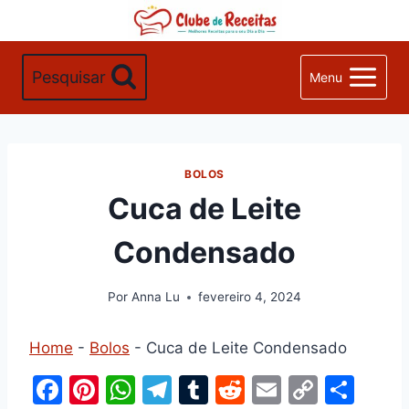
Pular
para
o
Pesquisar
Menu
Conteúdo
BOLOS
Cuca de Leite
Condensado
Por
Anna Lu
fevereiro 4, 2024
Home
-
Bolos
-
Cuca de Leite Condensado
F
Pi
W
T
T
R
E
C
S