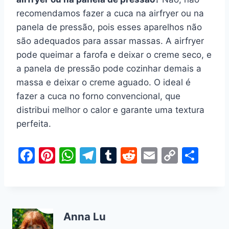
recomendamos fazer a cuca na airfryer ou na
panela de pressão, pois esses aparelhos não
são adequados para assar massas. A airfryer
pode queimar a farofa e deixar o creme seco, e
a panela de pressão pode cozinhar demais a
massa e deixar o creme aguado. O ideal é
fazer a cuca no forno convencional, que
distribui melhor o calor e garante uma textura
perfeita.
F
Pi
W
T
T
R
E
C
S
a
nt
h
el
u
e
m
o
h
c
er
at
e
m
d
ai
p
ar
e
e
s
gr
bl
di
l
y
e
Anna Lu
b
st
A
a
r
t
Li