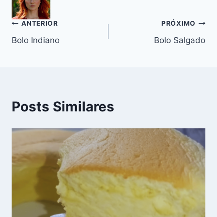
o
p
m
n
o
p
k
Navegação
ANTERIOR
PRÓXIMO
k
Bolo Indiano
Bolo Salgado
de
Post
Posts Similares