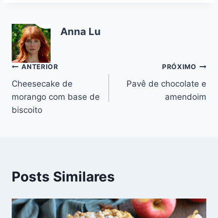
c
er
at
e
m
d
ai
p
ar
e
e
s
gr
bl
di
l
y
e
Anna Lu
b
st
A
a
r
t
Li
o
p
m
n
o
p
k
Navegação
ANTERIOR
PRÓXIMO
k
Cheesecake de
Pavê de chocolate e
de
morango com base de
amendoim
Post
biscoito
Posts Similares