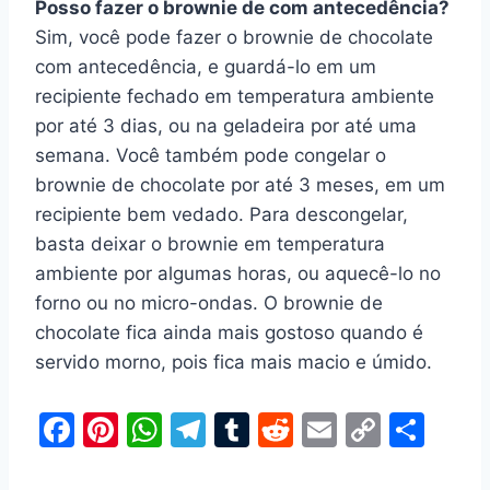
Posso fazer o brownie de com antecedência?
Sim, você pode fazer o brownie de chocolate
com antecedência, e guardá-lo em um
recipiente fechado em temperatura ambiente
por até 3 dias, ou na geladeira por até uma
semana. Você também pode congelar o
brownie de chocolate por até 3 meses, em um
recipiente bem vedado. Para descongelar,
basta deixar o brownie em temperatura
ambiente por algumas horas, ou aquecê-lo no
forno ou no micro-ondas. O brownie de
chocolate fica ainda mais gostoso quando é
servido morno, pois fica mais macio e úmido.
F
Pi
W
T
T
R
E
C
S
a
nt
h
el
u
e
m
o
h