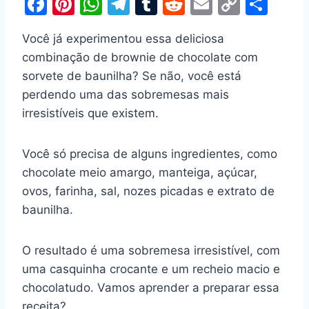
F
Pi
W
T
T
R
E
C
S
a
nt
h
el
u
e
m
o
h
Você já experimentou essa deliciosa
c
er
at
e
m
d
ai
p
ar
combinação de brownie de chocolate com
e
e
s
gr
bl
di
l
y
e
sorvete de baunilha? Se não, você está
b
st
A
a
r
t
Li
perdendo uma das sobremesas mais
o
p
m
n
irresistíveis que existem.
o
p
k
k
Você só precisa de alguns ingredientes, como
chocolate meio amargo, manteiga, açúcar,
ovos, farinha, sal, nozes picadas e extrato de
baunilha.
O resultado é uma sobremesa irresistível, com
uma casquinha crocante e um recheio macio e
chocolatudo. Vamos aprender a preparar essa
receita?