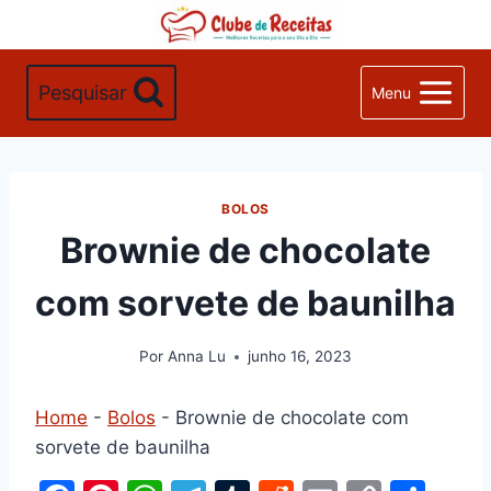
Pular
para
o
Pesquisar
Menu
Conteúdo
BOLOS
Brownie de chocolate
com sorvete de baunilha
Por
Anna Lu
junho 16, 2023
Home
-
Bolos
-
Brownie de chocolate com
sorvete de baunilha