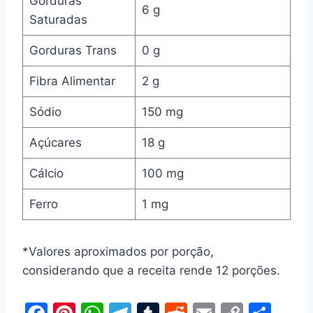
Gorduras
6 g
Saturadas
Gorduras Trans
0 g
Fibra Alimentar
2 g
Sódio
150 mg
Açúcares
18 g
Cálcio
100 mg
Ferro
1 mg
*Valores aproximados por porção,
considerando que a receita rende 12 porções.