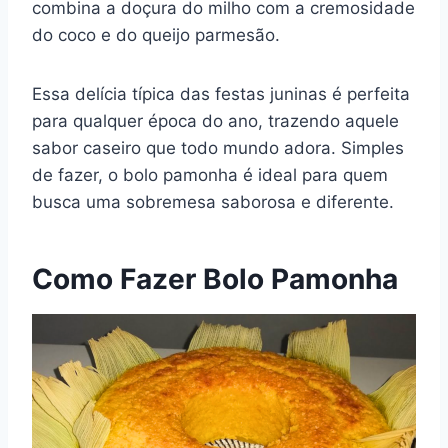
combina a doçura do milho com a cremosidade
e
e
s
gr
bl
di
l
y
e
do coco e do queijo parmesão.
b
st
A
a
r
t
Li
o
p
m
n
Essa delícia típica das festas juninas é perfeita
o
p
k
para qualquer época do ano, trazendo aquele
k
sabor caseiro que todo mundo adora. Simples
de fazer, o bolo pamonha é ideal para quem
busca uma sobremesa saborosa e diferente.
Como Fazer Bolo Pamonha