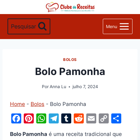
Pular
para
o
Pesquisar
Menu
Conteúdo
BOLOS
Bolo Pamonha
Por
Anna Lu
julho 7, 2024
Home
-
Bolos
-
Bolo Pamonha
F
Pi
W
T
T
R
E
C
S
a
nt
h
el
u
e
m
o
h
Bolo Pamonha
é uma receita tradicional que
c
er
at
e
m
d
ai
p
ar