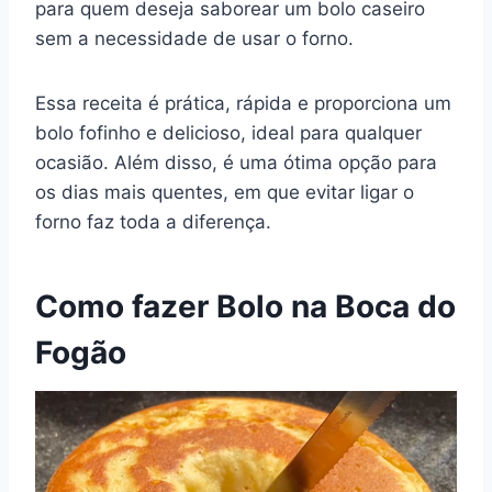
para quem deseja saborear um bolo caseiro
e
e
s
gr
bl
di
l
y
e
sem a necessidade de usar o forno.
b
st
A
a
r
t
Li
o
p
m
n
Essa receita é prática, rápida e proporciona um
o
p
k
bolo fofinho e delicioso, ideal para qualquer
k
ocasião. Além disso, é uma ótima opção para
os dias mais quentes, em que evitar ligar o
forno faz toda a diferença.
Como fazer Bolo na Boca do
Fogão