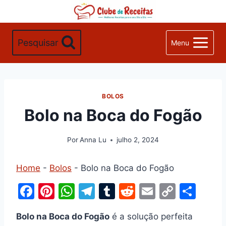
Pular
para
o
Pesquisar
Menu
Conteúdo
BOLOS
Bolo na Boca do Fogão
Por
Anna Lu
julho 2, 2024
Home
-
Bolos
-
Bolo na Boca do Fogão
F
Pi
W
T
T
R
E
C
S
a
nt
h
el
u
e
m
o
h
Bolo na Boca do Fogão
é a solução perfeita
c
er
at
e
m
d
ai
p
ar