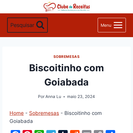
Pular
para
o
Pesquisar
Menu
Conteúdo
SOBREMESAS
Biscoitinho com
Goiabada
Por
Anna Lu
maio 23, 2024
Home
-
Sobremesas
-
Biscoitinho com
Goiabada