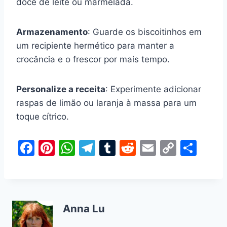
doce de leite ou marmelada.
Armazenamento
: Guarde os biscoitinhos em
um recipiente hermético para manter a
crocância e o frescor por mais tempo.
Personalize a receita
: Experimente adicionar
raspas de limão ou laranja à massa para um
toque cítrico.
F
Pi
W
T
T
R
E
C
S
a
nt
h
el
u
e
m
o
h
c
er
at
e
m
d
ai
p
ar
e
e
s
gr
bl
di
l
y
e
Anna Lu
b
st
A
a
r
t
Li