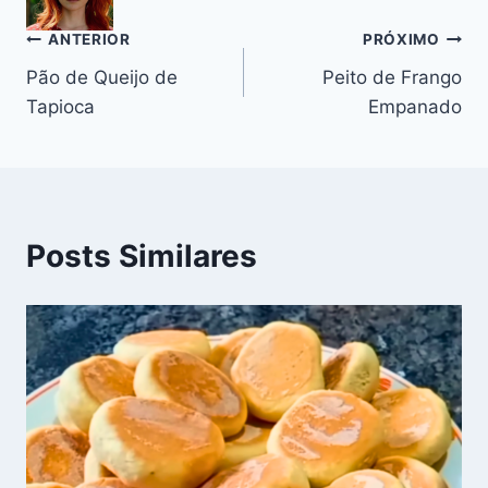
o
p
m
n
o
p
k
Navegação
ANTERIOR
PRÓXIMO
k
Pão de Queijo de
Peito de Frango
de
Tapioca
Empanado
Post
Posts Similares