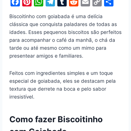
F
Pi
W
T
T
R
E
C
S
a
nt
h
el
u
e
m
o
h
Biscoitinho com goiabada é uma delícia
c
er
at
e
m
d
ai
p
ar
clássica que conquista paladares de todas as
e
e
s
gr
bl
di
l
y
e
idades. Esses pequenos biscoitos são perfeitos
b
st
A
a
r
t
Li
para acompanhar o café da manhã, o chá da
o
p
m
n
tarde ou até mesmo como um mimo para
o
p
k
presentear amigos e familiares.
k
Feitos com ingredientes simples e um toque
especial de goiabada, eles se destacam pela
textura que derrete na boca e pelo sabor
irresistível.
Como fazer Biscoitinho