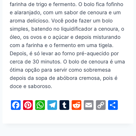
farinha de trigo e fermento. O bolo fica fofinho
e alaranjado, com um sabor de cenoura e um
aroma delicioso. Você pode fazer um bolo
simples, batendo no liquidificador a cenoura, o
óleo, os ovos e o açúcar e depois misturando
com a farinha e o fermento em uma tigela.
Depois, é só levar ao forno pré-aquecido por
cerca de 30 minutos. O bolo de cenoura é uma
ótima opção para servir como sobremesa
depois da sopa de abóbora cremosa, pois é
doce e saboroso.
F
Pi
W
T
T
R
E
C
S
a
nt
h
el
u
e
m
o
h
c
er
at
e
m
d
ai
p
ar
e
e
s
gr
bl
di
l
y
e