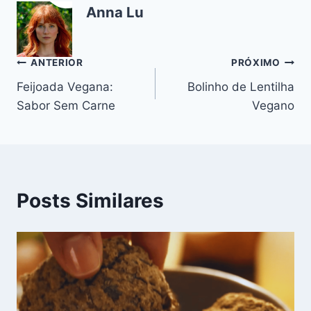
Anna Lu
b
st
A
a
r
t
Li
o
p
m
n
o
p
k
Navegação
ANTERIOR
PRÓXIMO
k
Feijoada Vegana:
Bolinho de Lentilha
de
Sabor Sem Carne
Vegano
Post
Posts Similares