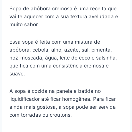
a
nt
h
el
u
e
m
o
h
Sopa de abóbora cremosa é uma receita que
c
er
at
e
m
d
ai
p
ar
vai te aquecer com a sua textura aveludada e
e
e
s
gr
bl
di
l
y
e
muito sabor.
b
st
A
a
r
t
Li
o
p
m
n
Essa sopa é feita com uma mistura de
o
p
k
abóbora, cebola, alho, azeite, sal, pimenta,
k
noz-moscada, água, leite de coco e salsinha,
que fica com uma consistência cremosa e
suave.
A sopa é cozida na panela e batida no
liquidificador até ficar homogênea. Para ficar
ainda mais gostosa, a sopa pode ser servida
com torradas ou croutons.