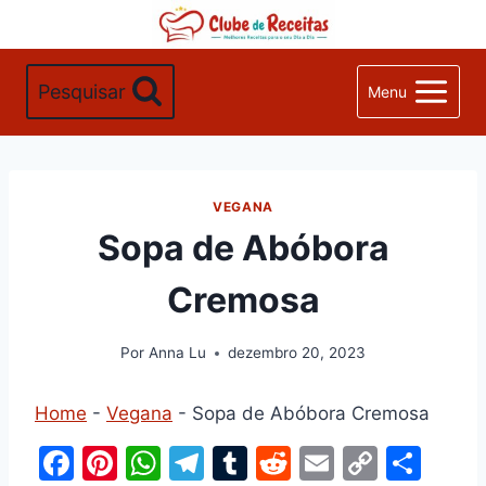
Pular
para
o
Pesquisar
Menu
Conteúdo
VEGANA
Sopa de Abóbora
Cremosa
Por
Anna Lu
dezembro 20, 2023
Home
-
Vegana
-
Sopa de Abóbora Cremosa
F
Pi
W
T
T
R
E
C
S