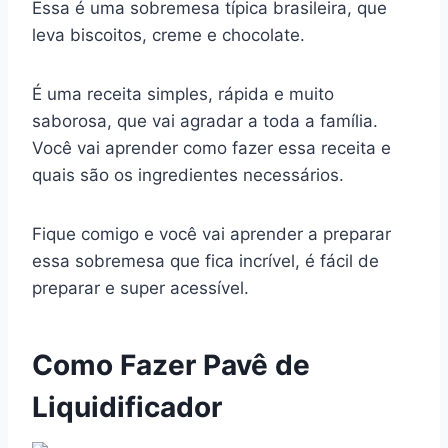
Essa é uma sobremesa típica brasileira, que
e
e
s
gr
bl
di
l
y
e
leva biscoitos, creme e chocolate.
b
st
A
a
r
t
Li
o
p
m
n
É uma receita simples, rápida e muito
o
p
k
saborosa, que vai agradar a toda a família.
k
Você vai aprender como fazer essa receita e
quais são os ingredientes necessários.
Fique comigo e você vai aprender a preparar
essa sobremesa que fica incrível, é fácil de
preparar e super acessível.
Como Fazer Pavê de
Liquidificador