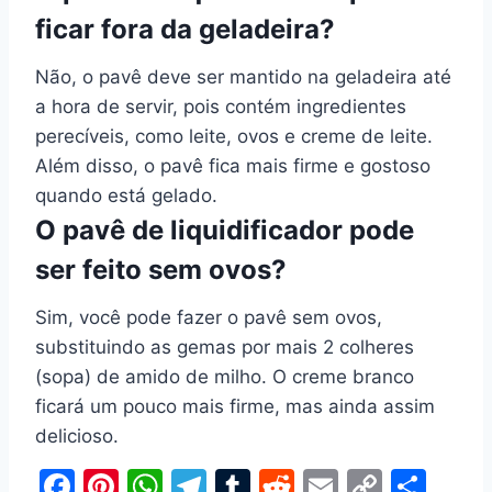
ficar fora da geladeira?
Não, o pavê deve ser mantido na geladeira até
a hora de servir, pois contém ingredientes
perecíveis, como leite, ovos e creme de leite.
Além disso, o pavê fica mais firme e gostoso
quando está gelado.
O pavê de liquidificador pode
ser feito sem ovos?
Sim, você pode fazer o pavê sem ovos,
substituindo as gemas por mais 2 colheres
(sopa) de amido de milho. O creme branco
ficará um pouco mais firme, mas ainda assim
delicioso.
F
Pi
W
T
T
R
E
C
S