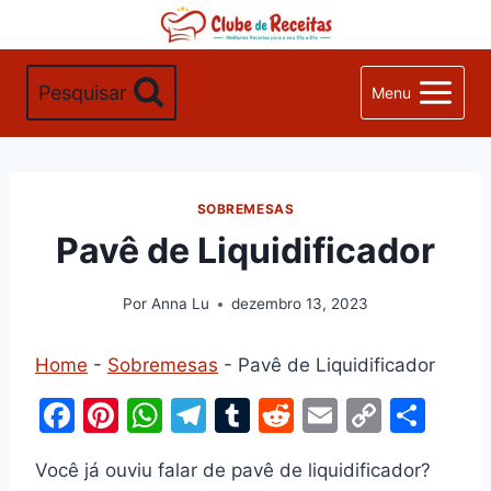
Pular
para
o
Pesquisar
Menu
Conteúdo
SOBREMESAS
Pavê de Liquidificador
Por
Anna Lu
dezembro 13, 2023
Home
-
Sobremesas
-
Pavê de Liquidificador
F
Pi
W
T
T
R
E
C
S
a
nt
h
el
u
e
m
o
h
Você já ouviu falar de pavê de liquidificador?
c
er
at
e
m
d
ai
p
ar