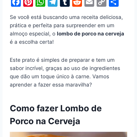
F
Pi
W
T
T
R
E
C
S
a
nt
h
el
u
e
m
o
h
Se você está buscando uma receita deliciosa,
c
er
at
e
m
d
ai
p
ar
prática e perfeita para surpreender em um
e
e
s
gr
bl
di
l
y
e
almoço especial, o
lombo de porco na cerveja
b
st
A
a
r
t
Li
é a escolha certa!
o
p
m
n
o
p
k
Este prato é simples de preparar e tem um
k
sabor incrível, graças ao uso de ingredientes
que dão um toque único à carne. Vamos
aprender a fazer essa maravilha?
Como fazer Lombo de
Porco na Cerveja