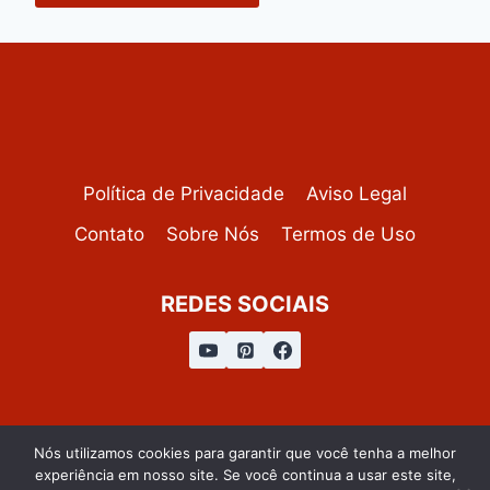
Política de Privacidade
Aviso Legal
Contato
Sobre Nós
Termos de Uso
REDES SOCIAIS
Nós utilizamos cookies para garantir que você tenha a melhor
© 2026 Clube de Receitas - Todos os Direitos
experiência em nosso site. Se você continua a usar este site,