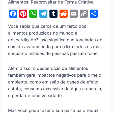
Alimentos: Reaproveitar de Forma Criativa
F
Pi
W
T
T
R
E
C
S
a
nt
h
el
u
e
m
o
h
Você sabia que cerca de um terço dos
c
er
at
e
m
d
ai
p
ar
alimentos produzidos no mundo é
e
e
s
gr
bl
di
l
y
e
desperdiçado? Isso significa que toneladas de
b
st
A
a
r
t
Li
comida acabam indo para o lixo todos os dias,
o
p
m
n
enquanto milhões de pessoas passam fome.
o
p
k
k
Além disso, o desperdício de alimentos
também gera impactos negativos para o meio
ambiente, como emissão de gases de efeito
estufa, consumo excessivo de água e energia,
e perda de biodiversidade.
Mas você pode fazer a sua parte para reduzir