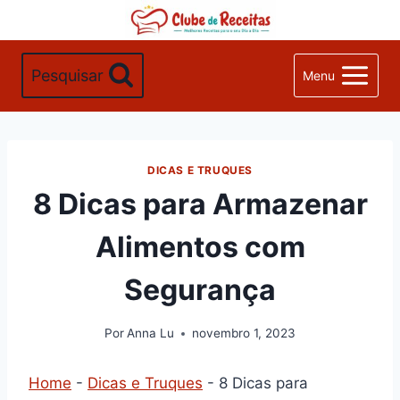
Pular
para
o
Pesquisar
Menu
Conteúdo
DICAS E TRUQUES
8 Dicas para Armazenar
Alimentos com
Segurança
Por
Anna Lu
novembro 1, 2023
Home
-
Dicas e Truques
-
8 Dicas para