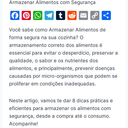
Armazenar Alimentos com Segurança
F
Pi
W
T
T
R
E
C
S
a
nt
h
el
u
e
m
o
h
Você sabe como Armazenar Alimentos de
c
er
at
e
m
d
ai
p
ar
forma segura na sua cozinha? O
e
e
s
gr
bl
di
l
y
e
armazenamento correto dos alimentos é
b
st
A
a
r
t
Li
essencial para evitar o desperdício, preservar a
o
p
m
n
qualidade, o sabor e os nutrientes dos
o
p
k
alimentos, e principalmente, prevenir doenças
causadas por micro-organismos que podem se
k
proliferar em condições inadequadas.
Neste artigo, vamos te dar 8 dicas práticas e
eficientes para armazenar os alimentos com
segurança, desde a compra até o consumo.
Acompanhe!