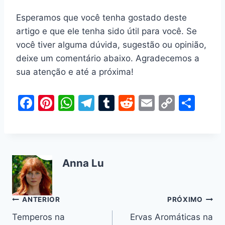
Esperamos que você tenha gostado deste
artigo e que ele tenha sido útil para você. Se
você tiver alguma dúvida, sugestão ou opinião,
deixe um comentário abaixo. Agradecemos a
sua atenção e até a próxima!
F
Pi
W
T
T
R
E
C
S
a
nt
h
el
u
e
m
o
h
c
er
at
e
m
d
ai
p
ar
e
e
s
gr
bl
di
l
y
e
Anna Lu
b
st
A
a
r
t
Li
o
p
m
n
o
p
k
Navegação
ANTERIOR
PRÓXIMO
k
Temperos na
Ervas Aromáticas na
de