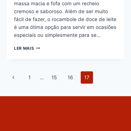
massa macia e fofa com um recheio
cremoso e saboroso. Além de ser muito
fácil de fazer, o rocambole de doce de leite
é uma ótima opção para servir em ocasiões
especiais ou simplesmente para se…
ROCAMBOLE
LER MAIS
DE
DOCE
DE
LEITE
Navegação
Página
1
…
15
16
17
COM
COCO
da
Anterior
RALADO
Página